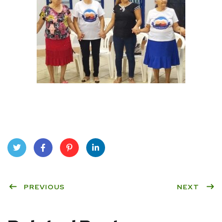
Twit
Face
Pint
Linke
ter
PREVIOUS
book
eres
dIn
NEXT
t