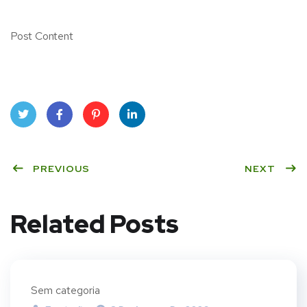
Post Content
Twit
Face
Pint
Linke
ter
PREVIOUS
book
eres
dIn
NEXT
t
Related Posts
Sem categoria